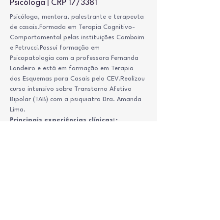
Psicóloga | CRP 17/3381
Psicóloga, mentora, palestrante e terapeuta 
de casais.Formada em Terapia Cognitivo-
Comportamental pelas instituições Camboim 
e Petrucci.Possui formação em 
Psicopatologia com a professora Fernanda 
Landeiro e está em formação em Terapia 
dos Esquemas para Casais pelo CEV.Realizou 
curso intensivo sobre Transtorno Afetivo 
Bipolar (TAB) com a psiquiatra Dra. Amanda 
Lima.
Principais experiências clínicas:
• 
Transtorno Afetivo Bipolar (TAB)• 
Transtorno de Personalidade Borderline• 
Transtornos de Ansiedade, Depressão e 
TDAH• Comunicação assertiva e 
relacionamentos interpessoais
Atendimentos: 
Serviços:  Psicoterapia Inidividual 
Público:  Adultos e idosos
Modalidade:  Online e Domiciliar