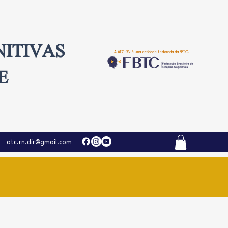
NITIVAS
A ATC-RN é uma entidade federada da FBTC.
E
atc.rn.dir@gmail.com