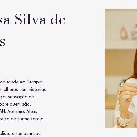
sa Silva de
s
raduanda em Terapia 
ulheres com histórias 
ça, sensação de 
obre quem são. 
H, Autismo, Altas 
stico de forma tardia.
nalista e também sou 