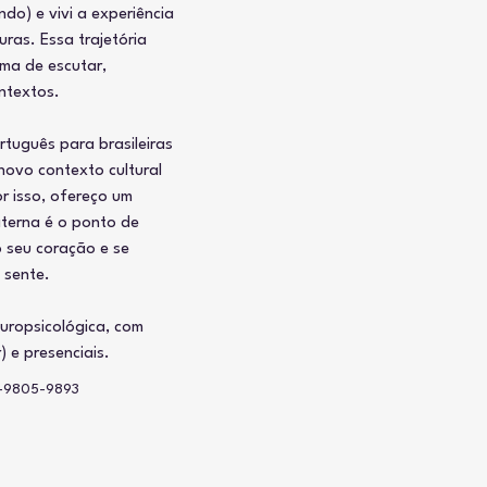
ndo) e vivi a experiência 
uras. Essa trajetória 
ma de escutar, 
ontextos.
tuguês para brasileiras 
 novo contexto cultural 
r isso, ofereço um 
terna é o ponto de 
o seu coração e se 
 sente.
uropsicológica, com 
) e presenciais.
9-9805-9893