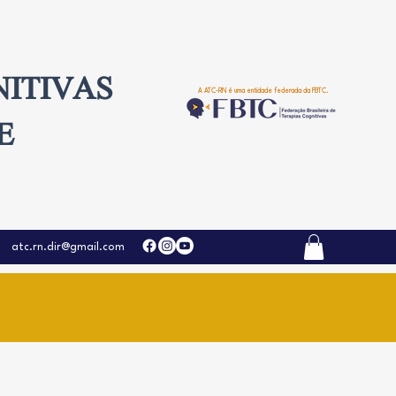
NITIVAS
A ATC-RN é uma entidade federada da FBTC.
E
atc.rn.dir@gmail.com