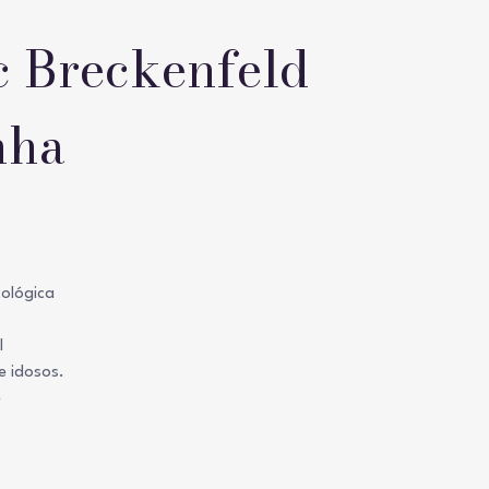
c Breckenfeld
nha
cológica
l
e idosos.
e