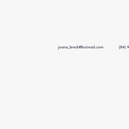
joana_breck@hotmail.com
(84)