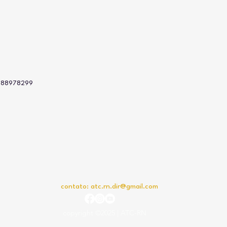
 988978299
contato:
atc.rn.dir@gmail.com
copyright ©2025 | ATC-RN