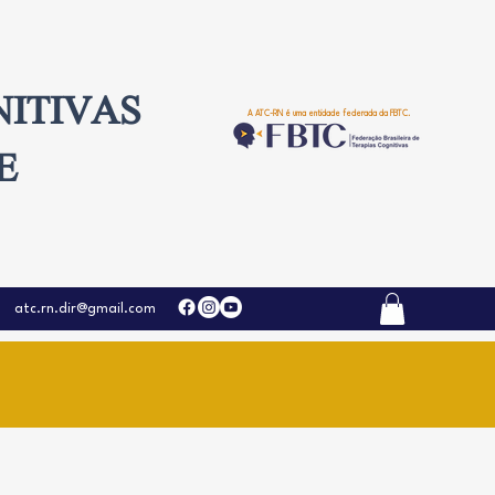
NITIVAS
A ATC-RN é uma entidade federada da FBTC.
E
atc.rn.dir@gmail.com