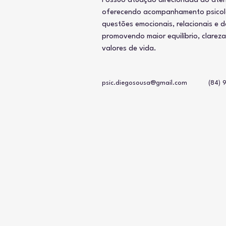
Possuo atuação direcionada ao ate
oferecendo acompanhamento psicoló
questões emocionais, relacionais e 
promovendo maior equilíbrio, clarez
valores de vida.
psic.diegosousa@gmail.com
(84) 