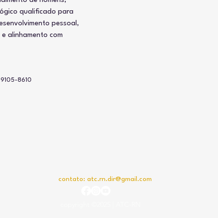
ndimento de homens, 
gico qualificado para 
desenvolvimento pessoal, 
a e alinhamento com 
99105-8610
contato:
atc.rn.dir@gmail.com
copyright ©2025 | ATC-RN