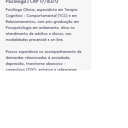
Psicóloga | CRP 17/8370
Psicóloga Clínica, especialista em Terapia 
Cognitivo - Comportamental (TCC) e em 
Relacionamentos, com pós-graduação em 
Psicopatologia em andamento. Atuo no 
atendimento de adultos e idosos, nas 
modalidades presencial e on-line.
Possuo experiência no acompanhamento de 
demandas relacionadas à ansiedade, 
depressão, transtorno obsessivo - 
compulsivo (TOC), estresse e sobrecarga 
emocional.
Minha missão é auxiliar meus pacientes a 
construírem uma vida alinhada aos seus 
valores pessoais, promovendo mais 
qualidade de vida, bem-estar e satisfação 
pessoal.
panossocarolina@gmail.com