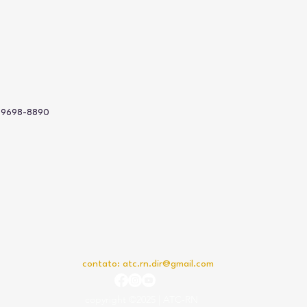
 99698-8890
contato:
atc.rn.dir@gmail.com
copyright ©2025 | ATC-RN