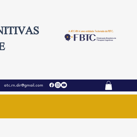
NITIVAS
A ATC-RN é uma entidade federada da FBTC.
E
atc.rn.dir@gmail.com