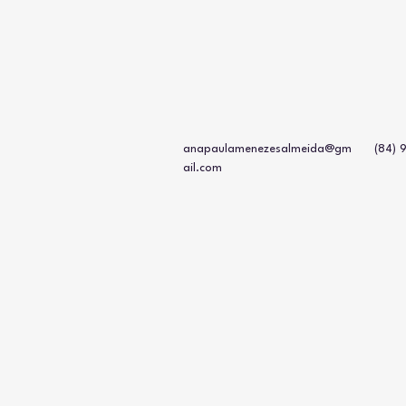
anapaulamenezesalmeida@gm
(84)
ail.com