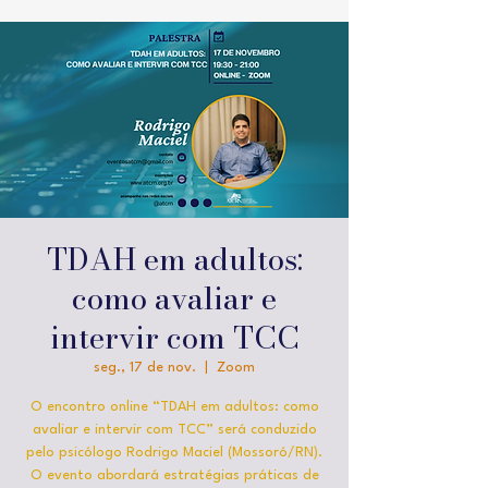
TDAH em adultos:
como avaliar e
intervir com TCC
seg., 17 de nov.
  |  
Zoom
O encontro online “TDAH em adultos: como
avaliar e intervir com TCC” será conduzido
pelo psicólogo Rodrigo Maciel (Mossoró/RN).
O evento abordará estratégias práticas de