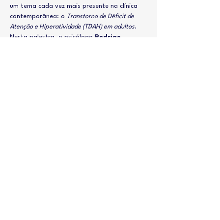
um tema cada vez mais presente na clínica 
contemporânea: o 
Transtorno de Déficit de 
Atenção e Hiperatividade (TDAH) em adultos
.
Nesta palestra, o psicólogo 
Rodrigo 
Maciel
, de Mossoró, apresentará 
estratégias práticas para avaliação e 
intervenção baseadas na Terapia Cognitivo-
Comportamental (TCC), explorando como o 
modelo cognitivo pode auxiliar na 
compreensão e manejo dos sintomas em 
adultos.
Ministrante:
Rodrigo Maciel | 
Psicólogo | CRP 17/4742
Pós-Graduado em Neuropsicologia
Saiba Mais >
Compartilhe esse evento