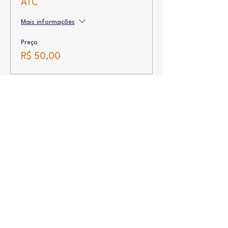
ATC
Mais informações
Preço
R$ 50,00
Vendas encerradas
Tipo de ingresso
Associados FBTC (2020)
Mais informações
Preço
R$ 45,00
Vendas encerradas