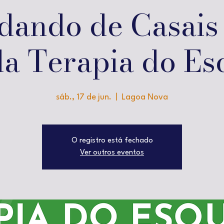
dando de Casais
da Terapia do E
sáb., 17 de jun.
  |  
Lagoa Nova
O registro está fechado
Ver outros eventos