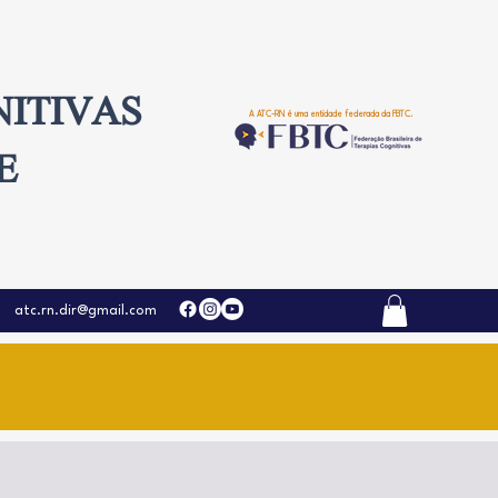
NITIVAS
A ATC-RN é uma entidade federada da FBTC.
E
atc.rn.dir@gmail.com