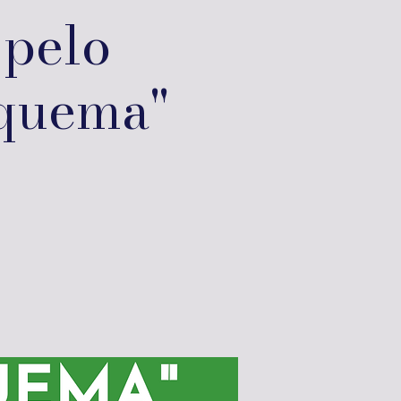
 pelo
squema"