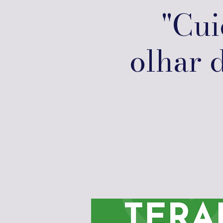
"Cui
olhar 